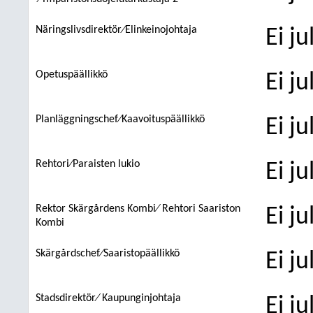
Näringslivsdirektör⁄Elinkeinojohtaja
Ei j
Opetuspäällikkö
Ei j
Planläggningschef⁄Kaavoituspäällikkö
Ei j
Rehtori⁄Paraisten lukio
Ei j
Rektor Skärgårdens Kombi⁄ Rehtori Saariston
Ei j
Kombi
Skärgårdschef⁄Saaristopäällikkö
Ei j
Stadsdirektör⁄ Kaupunginjohtaja
Ei j