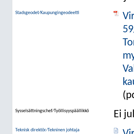
Stadsgeodet⁄Kaupungingeodeetti
Vi
59
To
my
Va
ka
(p
Sysselsättningschef⁄Työllisyyspäällikkö
Ei j
Teknisk direktör⁄Tekninen johtaja
Vi