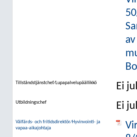
50
Sa
av
mu
Bo
Tillståndstjänstchef⁄Lupapalvelupäällikkö
Ei j
Utbildningschef
Ei j
Välfärds- och fritidsdirektör⁄Hyvinvointi- ja
Vi
vapaa-aikajohtaja