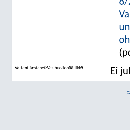
8/
Va
un
oh
(p
Vattentjänstchef⁄Vesihuoltopäällikkö
Ei j
©