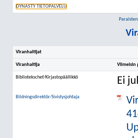
SIIRRY S
DYNASTY TIETOPALVELU
Paraisten
Vir
Viranhaltijat
Viranhaltija
Viimeisin
Bibliotekschef⁄Kirjastopäällikkö
Ei j
Bildningsdirektör⁄Sivistysjohtaja
Vi
41
Up