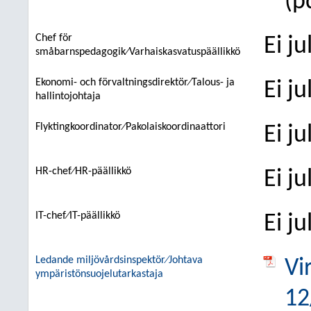
(p
Chef för
Ei j
småbarnspedagogik⁄Varhaiskasvatuspäällikkö
Ekonomi- och förvaltningsdirektör⁄Talous- ja
Ei j
hallintojohtaja
Flyktingkoordinator⁄Pakolaiskoordinaattori
Ei j
HR-chef⁄HR-päällikkö
Ei j
IT-chef⁄IT-päällikkö
Ei j
Ledande miljövårdsinspektör⁄Johtava
Vi
ympäristönsuojelutarkastaja
12