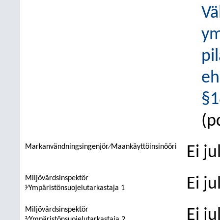
Vä
ym
pi
eh
§1
(p
Markanvändningsingenjör⁄Maankäyttöinsinööri
Ei j
Miljövårdsinspektör
Ei j
1⁄Ympäristönsuojelutarkastaja 1
Miljövårdsinspektör
Ei j
2⁄Ympäristönsuojelutarkastaja 2