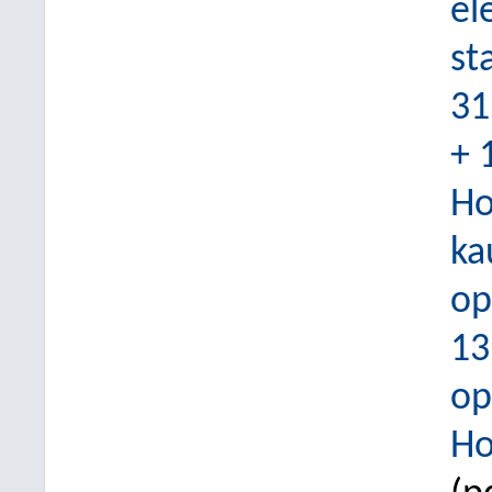
el
st
31
+ 
Ho
ka
op
13
op
Ho