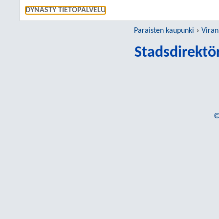
SIIRRY S
DYNASTY TIETOPALVELU
Paraisten kaupunki
Viran
Stadsdirektö
©