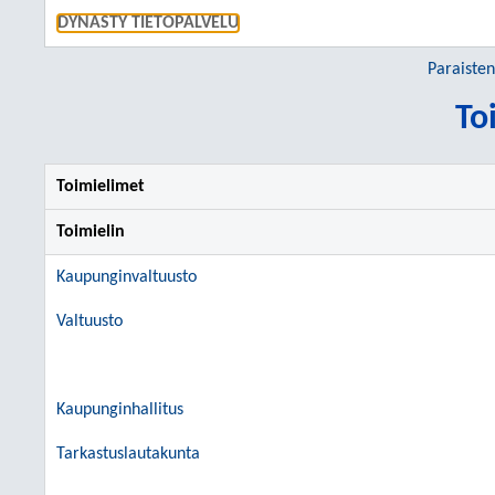
SIIRRY S
DYNASTY TIETOPALVELU
Paraiste
To
Toimielimet
Toimielin
Kaupunginvaltuusto
Valtuusto
Kaupunginhallitus
Tarkastuslautakunta