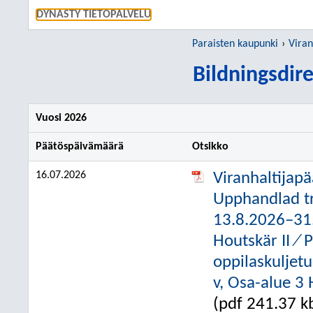
SIIRRY S
DYNASTY TIETOPALVELU
Paraisten kaupunki
Viran
Bildningsdire
Vuosi 2026
Päätöspäivämäärä
Otsikko
16.07.2026
Viranhaltijap
Upphandlad tra
13.8.2026–31.
Houtskär II ⁄ 
oppilaskuljetu
v, Osa-alue 3 
(pdf 241.37 k