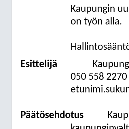
Kaupungin uu
on työn alla.
Hallintosäänt
Esittelijä
Kaupungi
050
558 2270
etunimi.suku
Päätösehdotus
Kaupu
kaupunginval