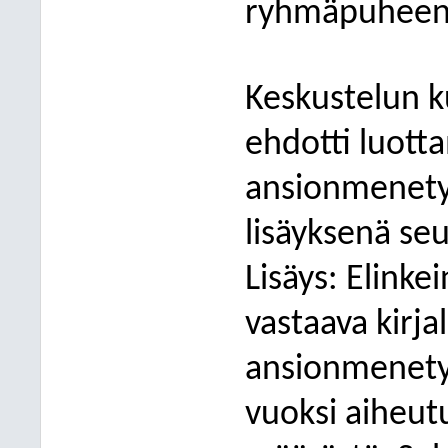
ryhmäpuheen
Keskustelun k
ehdotti luott
ansionmenety
lisäyksenä se
Lisäys: Elinke
vastaava kirja
ansionmenety
vuoksi aiheu