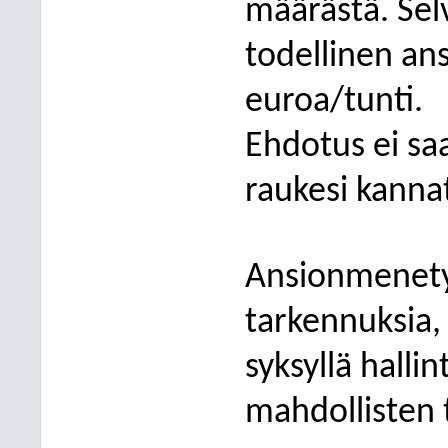
määrästä. Selv
todellinen an
euroa/tunti.
Ehdotus ei sa
raukesi kann
Ansionmenetyk
tarkennuksia,
syksyllä hall
mahdollisten 