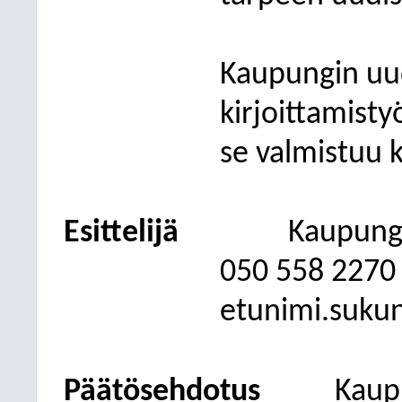
Kaupungin uu
kirjoittamisty
se valmistuu 
Esittelijä
Kaupungi
050
558 2270
etunimi.suku
Päätösehdotus
Kaupu