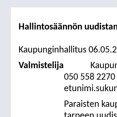
Hallintosäännön uudista
Kaupunginhallitus 06.05.
Valmistelija
Kaupun
050
558 2270
etunimi.suku
Paraisten kau
tarpeen uudis