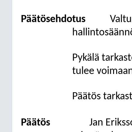
Päätösehdotus
Valt
hallintosäänn
Pykälä tarkast
tulee voimaan
Päätös tarkast
Päätös
Jan Erikss