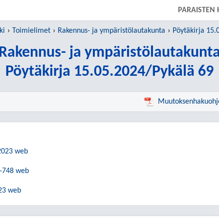
SIIRRY SUORAAN PÄÄSISÄLTÖÖN
PARAISTEN
ki
Toimielimet
Rakennus- ja ympäristölautakunta
Pöytäkirja 15.
Rakennus- ja ympäristölautakunt
Pöytäkirja 15.05.2024/Pykälä 69
Muutoksenhakuohj
.2023 web
3-748 web
023 web