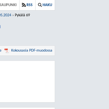
 KAUPUNKI
RSS
HAKU
05.2024
Pykälä 69
a
e
Kokousasia PDF-muodossa