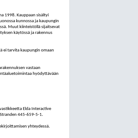
onna 1998. Kauppaan sisältyi
 huonossa kunnossa ja kaupungin
. Muut kiinteistöllä sijaitsevat
rityksen käytössä ja rakennus
itä ei tarvita kaupungin omaan
unarakennuksen vastaan
intäaluetoimintaa hyödyttävään
stikkeetta Elda Interactive
is Stranden 445-659-5-1.
ekirjoittamisen yhteydessä.