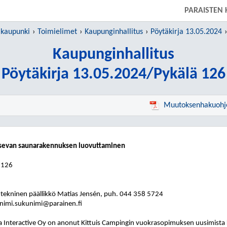
SIIRRY SUORAAN PÄÄSISÄLTÖÖN
PARAISTEN
 kaupunki
Toimielimet
Kaupunginhallitus
Pöytäkirja 13.05.2024
Kaupunginhallitus
Pöytäkirja 13.05.2024/Pykälä 126
Muutoksenhakuohj
jaitsevan saunarakennuksen luovuttaminen
 126
 tekninen päällikkö Matias Jensén, puh. 044 358 5724
nimi.sukunimi@parainen.fi
a Interactive Oy on anonut Kittuis Campingin vuokrasopimuksen uusimista ki