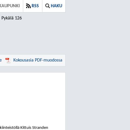
 KAUPUNKI
RSS
HAKU
Pykälä 126
e
Kokousasia PDF-muodossa
inteistöllä Kittuis Stranden