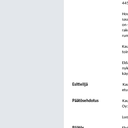
445
Hou
sau
on 
rak
rum
Kau
toi
Eld
nyk
käy
Esittelijä
Ka
etu
Päätösehdotus
Kau
Oy:
Luo