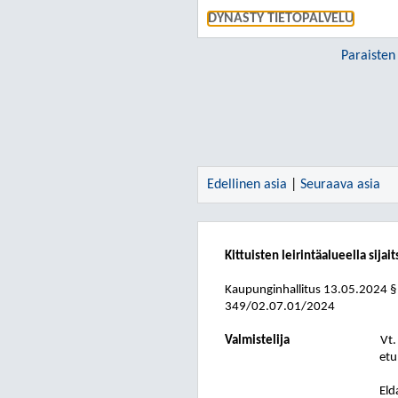
DYNASTY TIETOPALVELU
Paraisten
Edellinen asia
|
Seuraava asia
Kittuisten leirintäalueella si
Kaupunginhallitus
13.05.2024
§
349/02.07.01/2024
Valmistelija
Vt.
etu
Eld