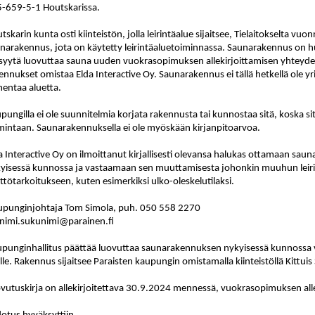
-659-5-1 Houtskarissa.
tskarin kunta osti kiinteistön, jolla leirintäalue sijaitsee, Tielaitokselta vu
narakennus, jota on käytetty leirintäaluetoiminnassa. Saunarakennus on
syytä luovuttaa sauna uuden vuokrasopimuksen allekirjoittamisen yhteydessä
ennukset omistaa Elda Interactive Oy. Saunarakennus ei tällä hetkellä ole y
entaa aluetta.
pungilla ei ole suunnitelmia korjata rakennusta tai kunnostaa sitä, koska s
mintaan. Saunarakennuksella ei ole myöskään kirjanpitoarvoa.
a Interactive Oy on ilmoittanut kirjallisesti olevansa halukas ottamaan sa
yisessä kunnossa ja vastaamaan sen muuttamisesta johonkin muuhun leir
ttötarkoitukseen, kuten esimerkiksi ulko-oleskelutilaksi.
upunginjohtaja Tom Simola, puh. 050
558 2270
nimi.sukunimi@parainen.fi
punginhallitus päättää luovuttaa saunarakennuksen nykyisessä kunnossa va
lle. Rakennus sijaitsee Paraisten kaupungin omistamalla kiinteistöllä Kittu
vutuskirja on allekirjoitettava 30.9.2024 mennessä, vuokrasopimuksen all