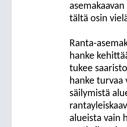
asemakaavan 
tältä osin vie
Ranta-asemaka
hanke kehittää
tukee saaristo
hanke turvaa
säilymistä alu
rantayleiskaa
alueista vain 