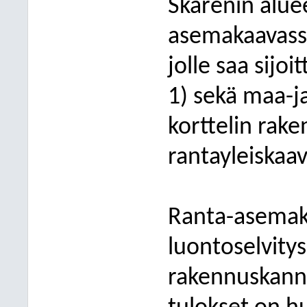
Skärenin aluee
asemakaavassa
jolle saa sijo
1) sekä maa-j
korttelin rak
rantayleiskaav
Ranta-asemaka
luontoselvitys
rakennuskanna