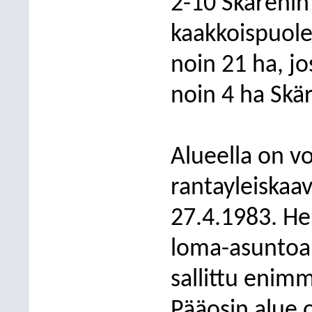
2-10 Skärenin
kaakkoispuole
noin 21 ha, jo
noin 4 ha Skär
Alueella on v
rantayleiskaav
27.4.1983. He
loma-asuntoal
sallittu enim
Pääosin alue 