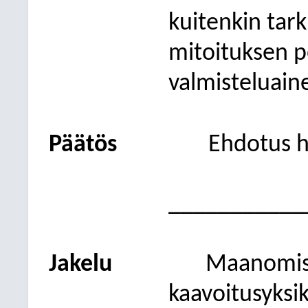
kuitenkin tar
mitoituksen p
valmisteluaine
Päätös
Ehdotus h
___________
Jakelu
Maanomist
kaavoitusyksi