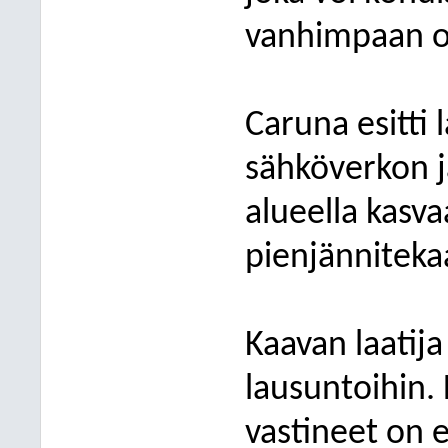
vanhimpaan o
Caruna esitti
sähköverkon j
alueella kasva
pienjänniteka
Kaavan laatij
lausuntoihin. 
vastineet on es