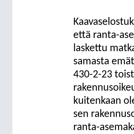
Kaavaselostuk
että ranta-as
laskettu matk
samasta emäti
430-2-23 tois
rakennusoikeu
kuitenkaan ol
sen rakennuso
ranta-asemaka