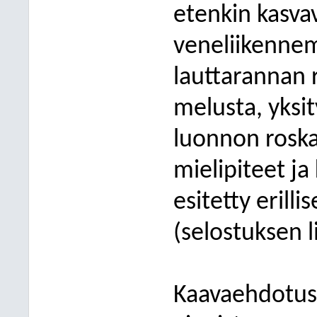
etenkin kasvavi
veneliikennem
lauttarannan 
melusta, yksi
luonnon rosk
mielipiteet ja
esitetty erilli
(selostuksen li
Kaavaehdotus 