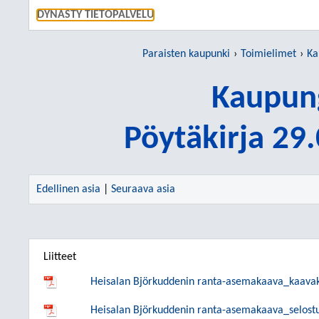
SIIRRY S
DYNASTY TIETOPALVELU
Paraisten kaupunki
Toimielimet
Ka
Kaupung
Pöytäkirja 29
Edellinen asia
|
Seuraava asia
Liitteet
Heisalan Björkuddenin ranta-asemakaava_kaavak
Heisalan Björkuddenin ranta-asemakaava_selostus