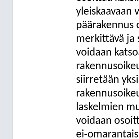
yleiskaavaan 
päärakennus on
merkittävä ja 
voidaan katso
rakennusoikeut
siirretään yk
rakennusoikeu
laskelmien m
voidaan osoit
ei-omarantais