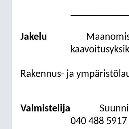
___________
Jakelu
Maanomist
kaavoitusyksi
Rakennus- ja ympäristöla
Valmistelija
Suunni
040
488 5917