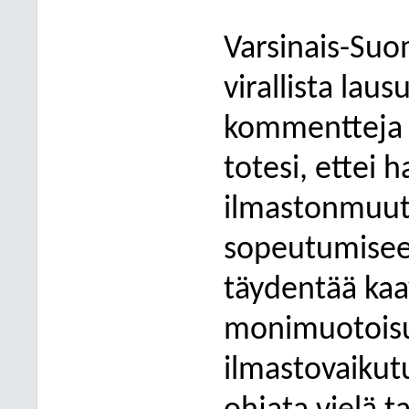
Varsinais-Suo
virallista lau
kommentteja 
totesi, ettei 
ilmastonmuuto
sopeutumiseen 
täydentää ka
monimuotoisu
ilmastovaikutu