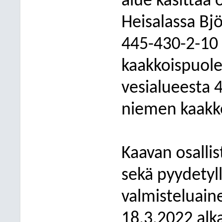
alue
käsittää 
Heisalassa Bj
445-430-2-10 
kaakkoispuole
vesialueesta 
niemen kaakko
Kaavan osallis
sekä pyydetyl
valmisteluaine
18.3.2022 alk