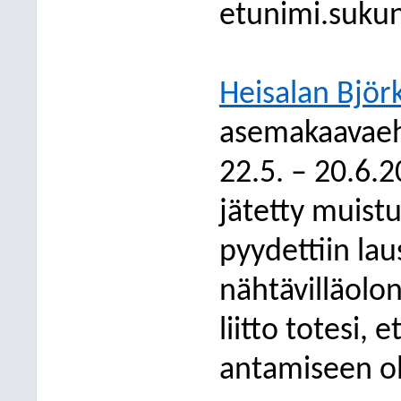
etunimi.suku
Heisalan Bjö
asemakaavaehdo
22.5. – 20.6.
jätetty muistu
pyydettiin la
nähtävilläolo
liitto totesi, 
antamiseen ol