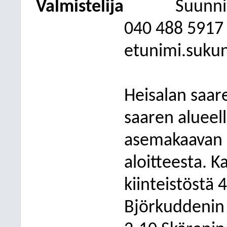
Valmistelija
Suunni
040
488 5917
etunimi.suku
Heisalan saar
saaren alueell
asemakaavan 
aloitteesta. K
kiinteistöstä
Björkuddenin 