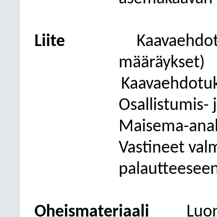
Liite
Kaavaehdotu
määräykset)
Kaavaehdotuk
Osallistumis- 
Maisema-anal
Vastineet val
palautteesee
Oheismateriaali
Luon