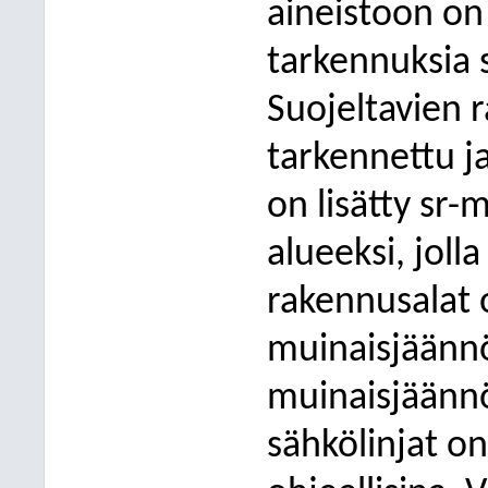
aineistoon on
tarkennuksia 
Suojeltavien 
tarkennettu ja
on lisätty sr-
alueeksi, joll
rakennusalat o
muinaisjäännö
muinaisjäännö
sähkölinjat on