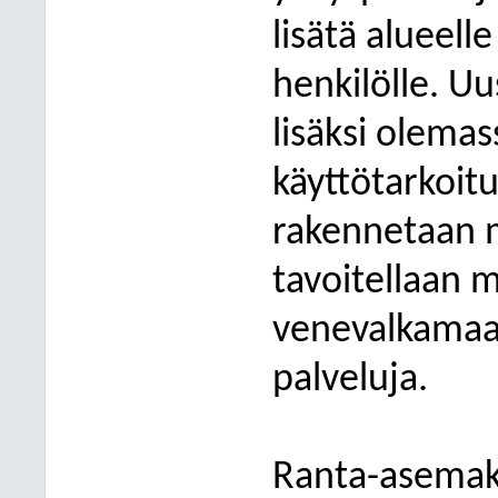
lisätä alueell
henkilölle. U
lisäksi olema
käyttötarkoit
rakennetaan m
tavoitellaan 
venevalkamaa 
palveluja.
Ranta-asemaka