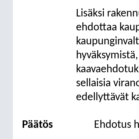
Lisäksi raken
ehdottaa kaup
kaupunginval
hyväksymistä, 
kaavaehdotuks
sellaisia vira
edellyttävät 
Päätös
Ehdotus h