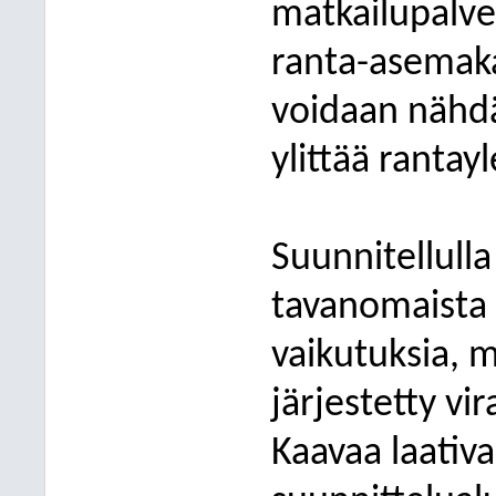
matkailupalvel
ranta-asemak
voidaan nähdä
ylittää rantay
Suunnitellull
tavanomaista
vaikutuksia, 
järjestetty v
Kaavaa laativa