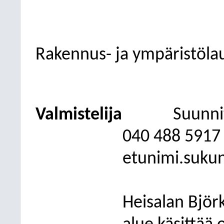
Rakennus- ja ympäristöla
Valmistelija
Suunni
040
488 5917
etunimi.suku
Heisalan Bjö