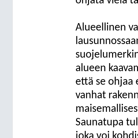
ohjata vielä 
Alueellinen v
lausunnossaan
suojelumerkint
alueen kaavam
että se ohjaa 
vanhat rakenn
maisemallises
Saunatupa tul
joka voi kohd