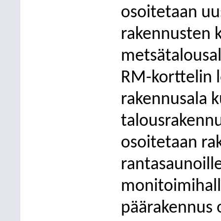
osoitetaan uu
rakennusten k
metsätalousal
RM-korttelin 
rakennusala k
talousrakennuk
osoitetaan r
rantasaunoille
monitoimihall
päärakennus o