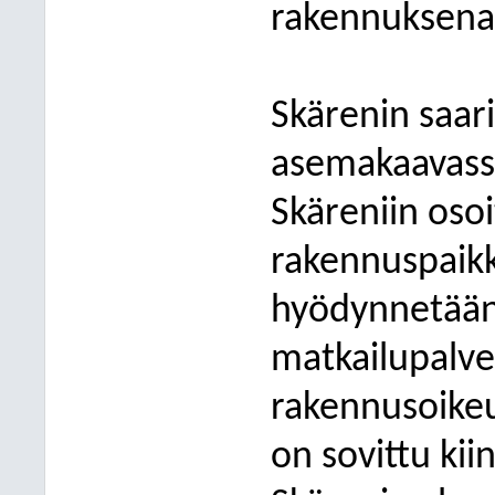
rakennuksena
Skärenin saar
asemakaavassa
Skäreniin oso
rakennuspaikk
hyödynnetään
matkailupalve
rakennusoikeu
on sovittu ki