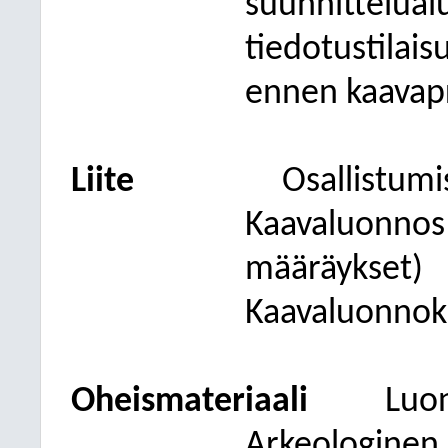
suunnittelual
tiedotustilai
ennen kaavapro
Liite
Osallistumi
Kaavaluonnos 
määräykset)
Kaavaluonnoks
Oheismateriaali
Luon
Arkeologinen 