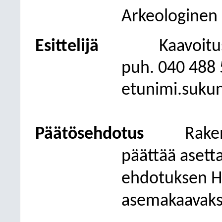
Arkeologinen 
Esittelijä
Kaavoitu
puh. 040
488 
etunimi.suku
Päätösehdotus
Rake
päättää asetta
ehdotuksen He
asemakaavaks