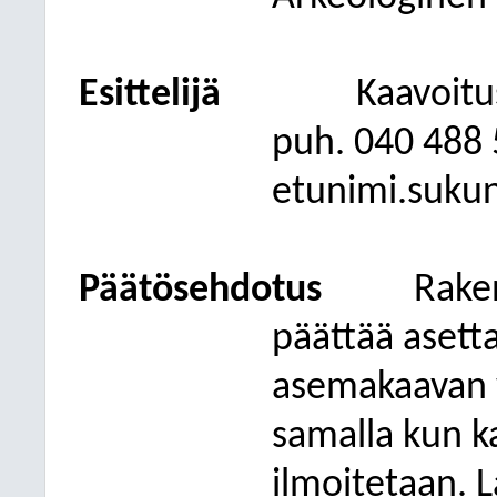
Esittelijä
Kaavoitu
puh. 040
488 
etunimi.suku
Päätösehdotus
Rake
päättää asett
asemakaavan v
samalla kun ka
ilmoitetaan. 