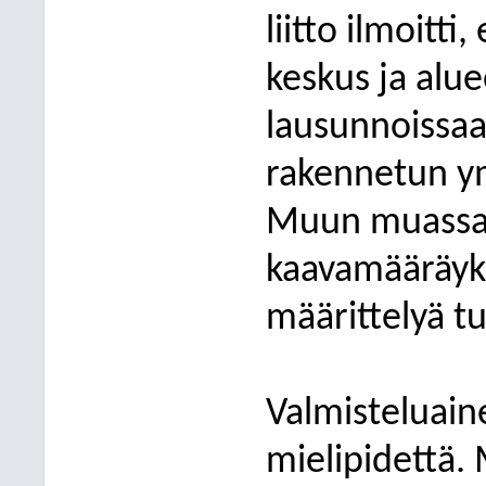
liitto ilmoitti
keskus ja alu
lausunnoissaa
rakennetun ym
Muun muassa 
kaavamääräyks
määrittelyä tu
Valmisteluaine
mielipidettä. M