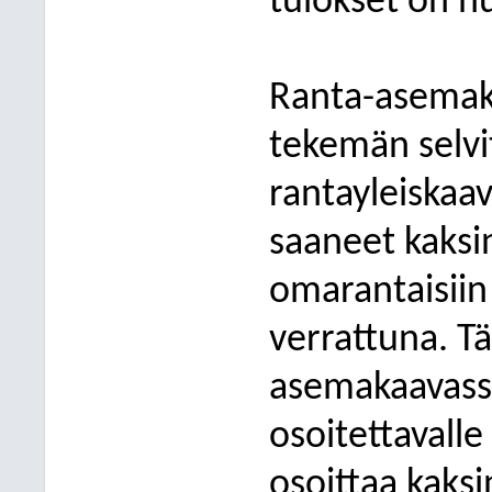
tulokset on h
Ranta-asemaka
tekemän selvi
rantayleiskaa
saaneet kaksi
omarantaisiin
verrattuna. T
asemakaavassa
osoitettavall
osoittaa kaks