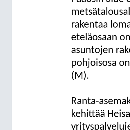
metsätalousal
rakentaa loma
eteläosaan on
asuntojen rak
pohjoisosa on
(M).
Ranta-asemak
kehittää Heisa
yrityspalvelu