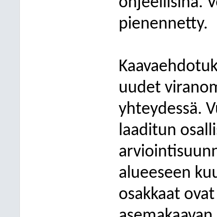
ohjeellisina.
pienennetty.
Kaavaehdotuks
uudet viranom
yhteydessä. V
laaditun osall
arviointisuun
alueeseen kuu
osakkaat ovat
asemakaavan l