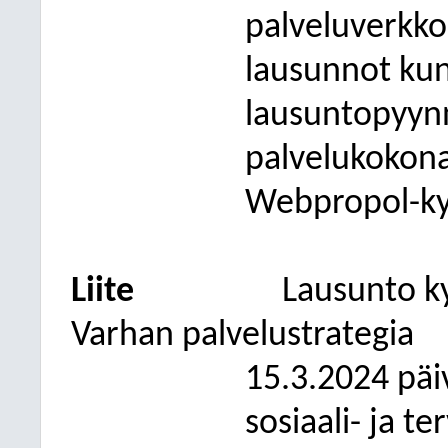
palveluverkk
lausunnot kun
lausuntopyynn
palvelukokon
Webpropol-kys
Liite
Lausunto k
Varhan palvelustrategia
15.3.2024 päi
sosiaali- ja t