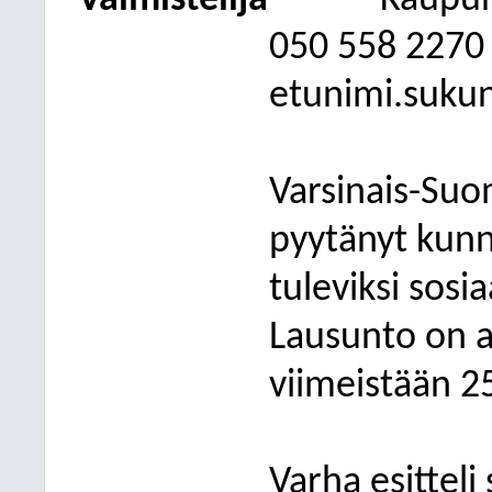
Valmistelija
Kaupun
050
558 2270
etunimi.suku
Varsinais-Suo
pyytänyt kunn
tuleviksi sosia
Lausunto on a
viimeistään 2
Varha esitteli 