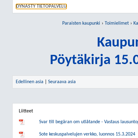
SIIRRY S
DYNASTY TIETOPALVELU
Paraisten kaupunki
Toimielimet
Ka
Kaupun
Pöytäkirja 15
Edellinen asia
|
Seuraava asia
Liitteet
Svar till begäran om utlåtande - Vastaus lausunt
Sote keskuspalvelujen verkko, luonnos 15.3.2024