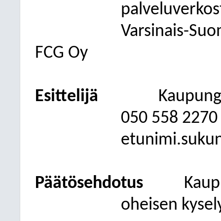
palveluverkos
Varsinais-Suo
FCG Oy
Esittelijä
Kaupungi
050
558 2270
etunimi.suku
Päätösehdotus
Kaup
oheisen kysel