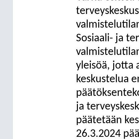
terveyskeskus
valmistelutil
Sosiaali- ja t
valmistelutila
yleisöä, jotta 
keskustelua e
päätöksentekoa
ja terveyskes
päätetään kes
26.3.2024 pää