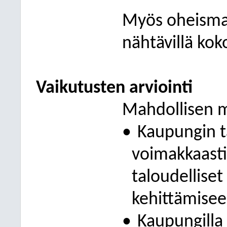
Myös oheismate
nähtävillä koko
Vaikutusten arviointi
Mahdollisen m
•
Kaupungin t
voimakkaasti
taloudelliset
kehittämisee
•
Kaupungilla