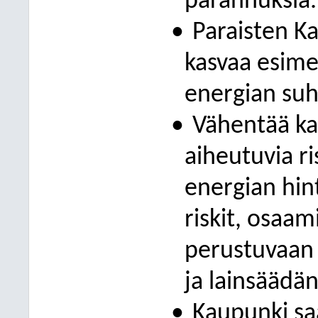
parannuksia.
•
Paraisten K
kasvaa esimer
energian suht
•
Vähentää kau
aiheutuvia ri
energian hint
riskit, osaam
perustuvaan t
ja lainsäädän
•
Kaupunki saa