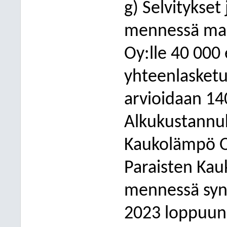
g) Selvitykset
mennessä mak
Oy:lle 40 000
yhteenlasketu
arvioidaan 14
Alkukustannuk
Kaukolämpö O
Paraisten Kau
mennessä syn
2023 loppuun