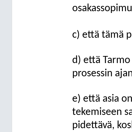
osakassopimu
c) että tämä 
d) että Tarmo
prosessin aja
e) että asia o
tekemiseen s
pidettävä, ko