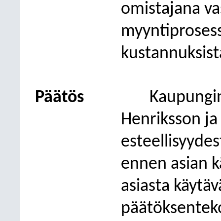
omistajana va
myyntiprosess
kustannuksist
Päätös
Kaupungin
Henriksson ja 
esteellisyydes
ennen asian kä
asiasta käytä
päätöksenteko