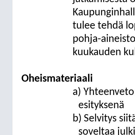
Kaupunginhall
tulee tehdä l
pohja-aineisto
kuukauden ku
Oheismateriaali
a)
Yhteenveto
esityksenä
b)
Selvitys sii
soveltaa julk