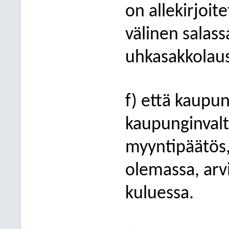
on allekirjoit
välinen salass
uhkasakkolau
f) että kaupun
kaupunginvalt
myyntipäätös,
olemassa, arv
kuluessa.