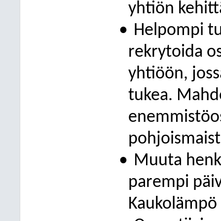
yhtiön kehit
•
Helpompi tu
rekrytoida o
yhtiöön, joss
tukea. Mahdo
enemmistöos
pohjoismaiste
•
Muuta henki
parempi päiv
Kaukolämpö O