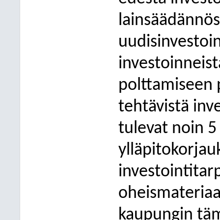
lainsäädännöst
uudisinvestoint
investoinneis
polttamiseen 
tehtävistä inv
tulevat noin 5
ylläpitokorjau
investointita
oheismateriaal
kaupungin tämä