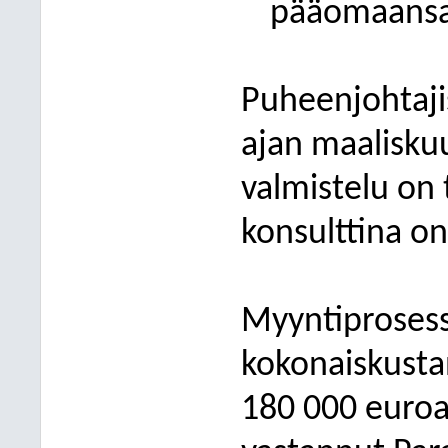
pääomaansa 
Puheenjohtaji
ajan maaliskuu
valmistelu on 
konsulttina o
Myyntiprosess
kokonaiskusta
180
000 euroa