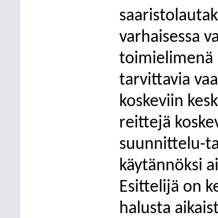
saaristolautak
varhaisessa v
toimielimenä 
tarvittavia vaa
koskeviin kesk
reittejä kosk
suunnittelu-t
käytännöksi a
Esittelijä on
halusta aikais