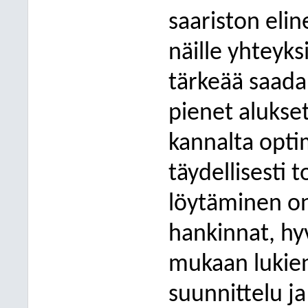
saariston elin
näille yhteyks
tärkeää saada 
pienet alukse
kannalta optim
täydellisesti 
löytäminen o
hankinnat, hy
mukaan lukien
suunnittelu j