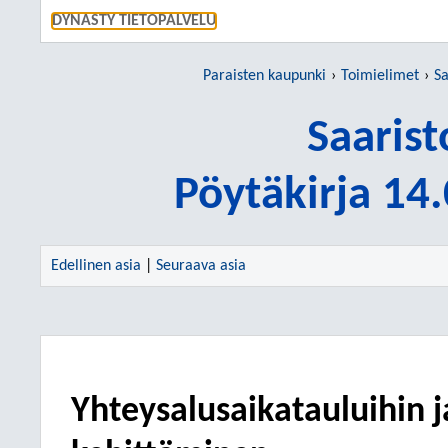
SIIRRY S
DYNASTY TIETOPALVELU
Paraisten kaupunki
Toimielimet
Sa
Saaris
Pöytäkirja 14
Edellinen asia
|
Seuraava asia
Yhteysalusaikatauluihin ja