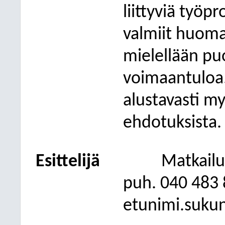
liittyviä työpr
valmiit huoma
mielellään pu
voimaantuloa.
alustavasti m
ehdotuksista.
Esittelijä
Matkailu
puh. 040 483
etunimi.suku