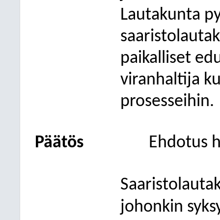
Lautakunta pyy
saaristolauta
paikalliset edu
viranhaltija 
prosesseihin.
Päätös
Ehdotus h
Saaristolauta
johonkin syks