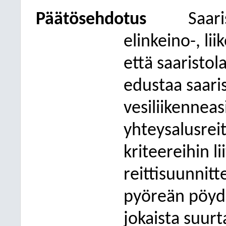
Päätösehdotus
Saar
elinkeino-, li
että saaristol
edustaa saari
vesiliikennea
yhteysalusrei
kriteereihin l
reittisuunnitt
pyöreän pöyd
jokaista suur