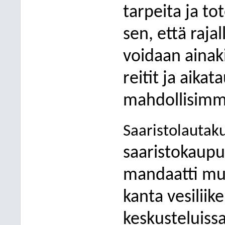
tarpeita ja t
sen, että rajal
voidaan ainaki
reitit ja aika
mahdollisimm
Saaristolautak
saaristokaupun
mandaatti muo
kanta vesiliike
keskusteluiss