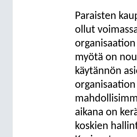
Paraisten kau
ollut voimass
organisaation
myötä on nouss
käytännön asio
organisaation
mahdollisimma
aikana
on ker
koskien halli