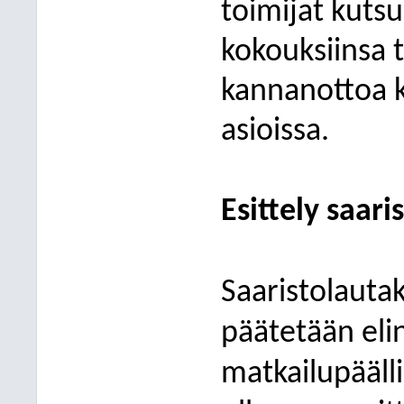
toimijat kuts
kokouksiinsa 
kannanottoa k
asioissa.
Esittely saar
Saaristolauta
päätetään eli
matkailupäälli