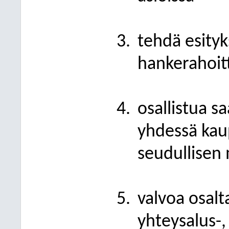
tehdä esityk
hankerahoitt
osallistua s
yhdessä kau
seudullisen
valvoa osalt
yhteysalus-, 