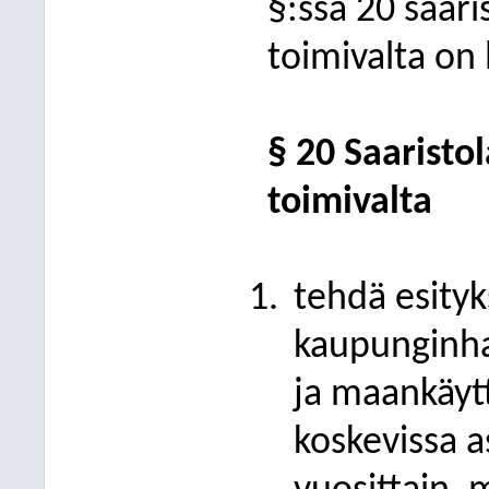
§:ssä 20 saar
toimivalta on 
§ 20 Saaristo
toimivalta
tehdä esityk
kaupunginhal
ja maankäyt
koskevissa a