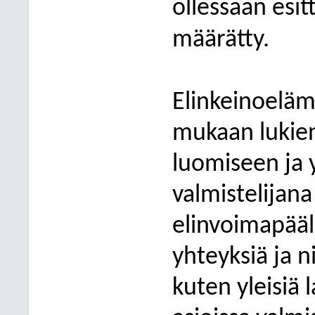
ollessaan esitt
määrätty.
Elinkeinoeläm
mukaan lukien 
luomiseen ja y
valmistelijana 
elinvoimapääll
yhteyksiä ja ni
kuten yleisiä l