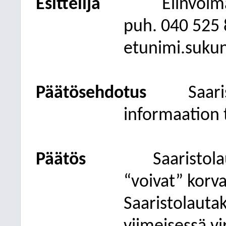
Esittelijä
Elinvoim
puh. 040 525
etunimi.suku
Päätösehdotus
Saar
informaation 
Päätös
Saaristol
“voivat” korva
Saaristolauta