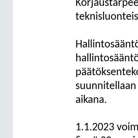
Korjaustarpee
teknisluonteis
Hallintosääntö
hallintosään
päätöksenteko
suunnitellaan
aikana.
1.1.2023 voim