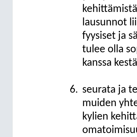
kehittämist
lausunnot li
fyysiset ja 
tulee olla 
kanssa kest
seurata ja 
muiden yhte
kylien kehit
omatoimisuu