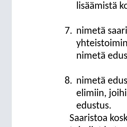
lisäämistä k
nimetä saar
yhteistoimin
nimetä edus
nimetä edus
elimiin, joi
edustus.
Saaristoa kosk