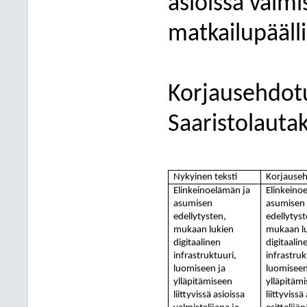
asioissa valmis
matkailupäälli
Korjausehdot
Saaristolauta
Nykyinen teksti
Korjause
Elinkeinoelämän ja
Elinkeino
asumisen
asumisen
edellytysten,
edellytyst
mukaan lukien
mukaan l
digitaalinen
digitaalin
infrastruktuuri,
infrastruk
luomiseen ja
luomiseen
ylläpitämiseen
ylläpitäm
liittyvissä asioissa
liittyvissä