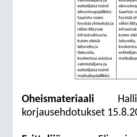
valmistelijana ja
esittelijän
esittelijänä toimii
elinvoima
elinvoimapäällikkö.
Saaristo-
Saaristo-osien
fyysisiä y
fyysisiä yhteyksiä ja
niihin liit
niihin liittyvää
infrastruk
infrastruktuuria,
kuten ylei
kuten yleisiä
laitureita,
laitureita ja
koskevissa
tiekuntia,
esittelijän
koskevissa asioissa
matkailup
valmistelijana ja
esittelijänä toimii
matkailupäällikkö.
Oheismateriaali
Hall
korjausehdotukset 15.8.2