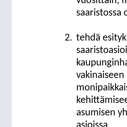
vuosittain, 
saaristossa
tehdä esityk
saaristoasioi
kaupunginhal
vakinaiseen
monipaikkai
kehittämise
asumisen yht
asioissa