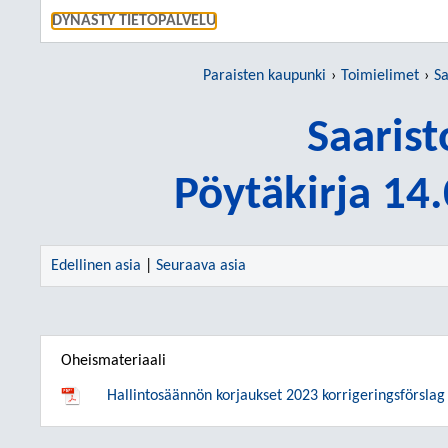
SIIRRY S
DYNASTY TIETOPALVELU
Paraisten kaupunki
Toimielimet
Sa
Saaris
Pöytäkirja 14
Edellinen asia
|
Seuraava asia
Oheismateriaali
Hallintosäännön korjaukset 2023 korrigeringsförslag