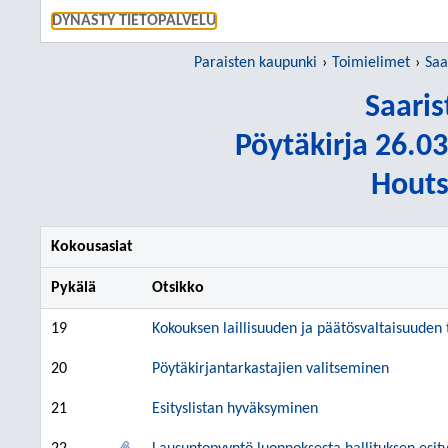
SIIRRY S
DYNASTY TIETOPALVELU
Paraisten kaupunki
Toimielimet
Saa
Saari
Pöytäkirja 26.03
Houts
Kokousasiat
Pykälä
Otsikko
19
Kokouksen laillisuuden ja päätösvaltaisuuden
20
Pöytäkirjantarkastajien valitseminen
21
Esityslistan hyväksyminen