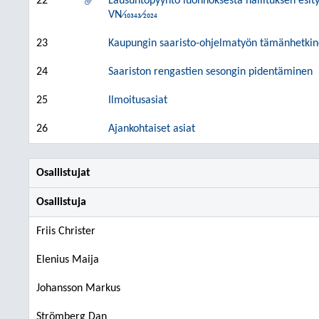
22
Lausuntopyyntö luonnoksesta hallituksen esity
VN⁄10343⁄2024
23
Kaupungin saaristo-ohjelmatyön tämänhetkin
24
Saariston rengastien sesongin pidentäminen
25
Ilmoitusasiat
26
Ajankohtaiset asiat
Osallistujat
Osallistuja
Friis Christer
Elenius Maija
Johansson Markus
Strömberg Dan