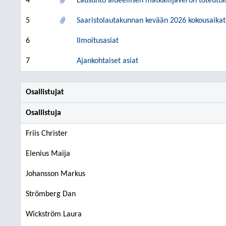
4
Lausunto alueellisen matkailijaveron toteutt
5
Saaristolautakunnan kevään 2026 kokousaikat
6
Ilmoitusasiat
7
Ajankohtaiset asiat
Osallistujat
Osallistuja
Friis Christer
Elenius Maija
Johansson Markus
Strömberg Dan
Wickström Laura