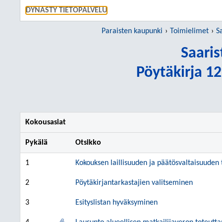
SIIRRY S
DYNASTY TIETOPALVELU
Paraisten kaupunki
Toimielimet
S
Saari
Pöytäkirja 12
Kokousasiat
Pykälä
Otsikko
1
Kokouksen laillisuuden ja päätösvaltaisuuden
2
Pöytäkirjantarkastajien valitseminen
3
Esityslistan hyväksyminen