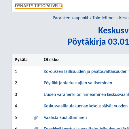
SIIRRY S
DYNASTY TIETOPALVELU
Paraisten kaupunki
Toimielimet
Kesk
Keskusv
Pöytäkirja 03.01
Pykälä
Otsikko
1
Kokouksen laillisuuden ja päätösvaltaisuuden
2
Pöytäkirjantarkastajien valitseminen
3
Uuden varahenkilön nimeäminen keskusvaalil
4
Keskusvaalilautakunnan kokouspäivät vuoden 
5
Vaalista kuuluttaminen