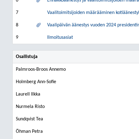
6
Ennakkoäänestys ja vaalitoimitsijoiden mää
7
Vaalitoimitsijoiden määrääminen kotiäänest
8
Vaalipäivän äänestys vuoden 2024 presidenti
9
Ilmoitusasiat
Osallistuja
Palmroos-Broos Annemo
Holmberg Ann-Sofie
Laurell Ilkka
Nurmela Risto
Sundqvist Tea
Öhman Petra