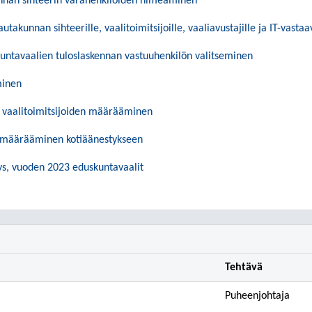
nnan sihteerin varahenkilöiden nimeäminen
utakunnan sihteerille, vaalitoimitsijoille, vaaliavustajille ja IT-vasta
ntavaalien tuloslaskennan vastuuhenkilön valitseminen
minen
 vaalitoimitsijoiden määrääminen
n määrääminen kotiäänestykseen
ys, vuoden 2023 eduskuntavaalit
Tehtävä
Puheenjohtaja