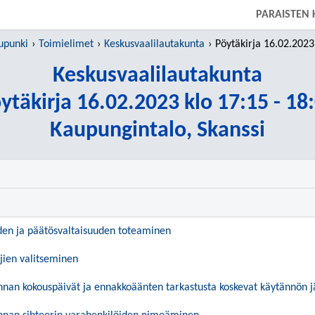
SIIRRY SUORAAN PÄÄSISÄLTÖÖN
PARAISTEN
upunki
Toimielimet
Keskusvaalilautakunta
Pöytäkirja 16.02.2023 klo
Keskusvaalilautakunta
ytäkirja 16.02.2023 klo 17:15 - 18
Kaupungintalo, Skanssi
uden ja päätösvaltaisuuden toteaminen
jien valitseminen
nnan kokouspäivät ja ennakkoäänten tarkastusta koskevat käytännön jä