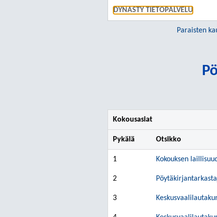
DYNASTY TIETOPALVELU
Paraisten ka
Pö
Kokousasiat
Pykälä
Otsikko
1
Kokouksen laillisu
2
Pöytäkirjantarkasta
3
Keskusvaalilautaku