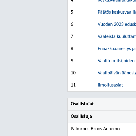
4
Keskusvaalilautaku
5
Päätös keskusvaalila
6
Vuoden 2023 edusku
7
Vaaleista kuulutta
8
Ennakkoäänestys ja
9
Vaalitoimitsijoide
10
Vaalipäivän äänest
11
Ilmoitusasiat
Osallistujat
Osallistuja
Palmroos-Broos Annemo