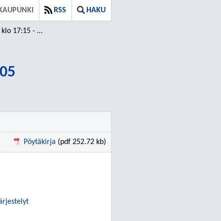
 KAUPUNKI
RSS
HAKU
 17:15 - 18:05
:05
Pöytäkirja
(pdf 252.72 kb)
rjestelyt