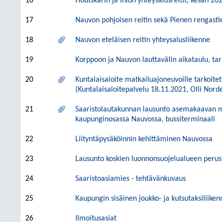
16
Houtskarin ja Iniön yhteysalusreitit, kesän 20
17
Nauvon pohjoisen reitin sekä Pienen rengasti
18
Nauvon eteläisen reitin yhteysalusliikenne
19
Korppoon ja Nauvon lauttavälin aikataulu, tar
20
Kuntalaisaloite matkailuajoneuvoille tarkoit
(Kuntalaisaloitepalvelu 18.11.2021, Olli Nor
21
Saaristolautakunnan lausunto asemakaavan mu
kaupunginosassa Nauvossa, bussiterminaali
22
Liityntäpysäköinnin kehittäminen Nauvossa
23
Lausunto koskien luonnonsuojelualueen perust
24
Saaristoasiamies - tehtävänkuvaus
25
Kaupungin sisäinen joukko- ja kutsutaksiliiken
26
Ilmoitusasiat