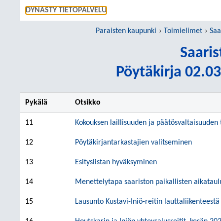
SIIRRY S
DYNASTY TIETOPALVELU
Paraisten kaupunki
Toimielimet
Saa
Saari
Pöytäkirja 02.03
Pykälä
Otsikko
11
Kokouksen laillisuuden ja päätösvaltaisuuden
12
Pöytäkirjantarkastajien valitseminen
13
Esityslistan hyväksyminen
14
Menettelytapa saariston paikallisten aikataul
15
Lausunto Kustavi-Iniö-reitin lauttaliikenteestä