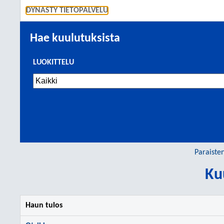
SIIRRY S
DYNASTY TIETOPALVELU
Hae kuulutuksista
LUOKITTELU
Paraiste
Ku
Haun tulos