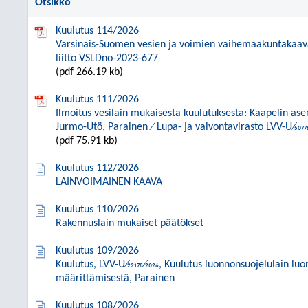
Otsikko
Kuulutus 114/2026
Varsinais-Suomen vesien ja voimien vaihemaakuntakaav
liitto VSLDno-2023-677
(pdf 266.19 kb)
Kuulutus 111/2026
Ilmoitus vesilain mukaisesta kuulutuksesta: Kaapelin as
Jurmo-Utö, Parainen ⁄ Lupa- ja valvontavirasto LVV-U⁄50778
(pdf 75.91 kb)
Kuulutus 112/2026
LAINVOIMAINEN KAAVA
Kuulutus 110/2026
Rakennuslain mukaiset päätökset
Kuulutus 109/2026
Kuulutus, LVV-U⁄22178⁄2026, Kuulutus luonnonsuojelulain lu
määrittämisestä, Parainen
Kuulutus 108/2026