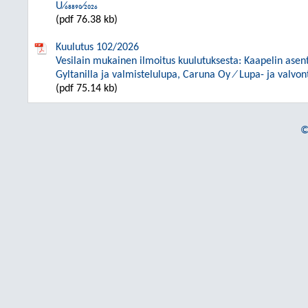
U⁄68890⁄2026
(pdf 76.38 kb)
Kuulutus 102/2026
Vesilain mukainen ilmoitus kuulutuksesta: Kaapelin as
Gyltanilla ja valmistelulupa, Caruna Oy ⁄ Lupa- ja valv
(pdf 75.14 kb)
©